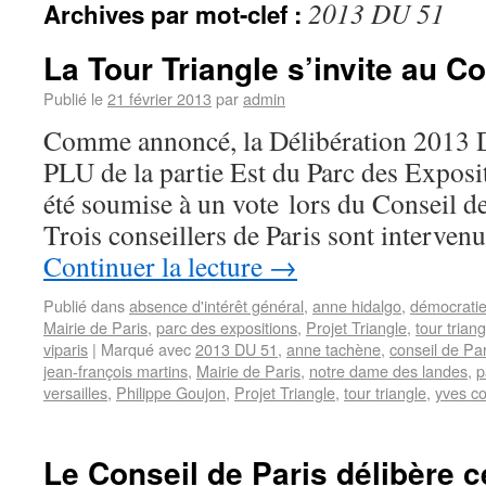
2013 DU 51
Archives par mot-clef :
La Tour Triangle s’invite au Co
Publié le
21 février 2013
par
admin
Comme annoncé, la Délibération 2013 
PLU de la partie Est du Parc des Exposi
été soumise à un vote lors du Conseil d
Trois conseillers de Paris sont interve
Continuer la lecture
→
Publié dans
absence d'intérêt général
,
anne hidalgo
,
démocratie
Mairie de Paris
,
parc des expositions
,
Projet Triangle
,
tour triang
viparis
|
Marqué avec
2013 DU 51
,
anne tachène
,
conseil de Par
jean-françois martins
,
Mairie de Paris
,
notre dame des landes
,
p
versailles
,
Philippe Goujon
,
Projet Triangle
,
tour triangle
,
yves co
Le Conseil de Paris délibère c