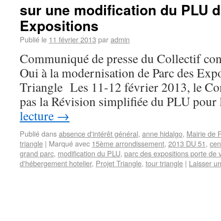
sur une modification du PLU 
Expositions
Publié le
11 février 2013
par
admin
Communiqué de presse du Collectif cont
Oui à la modernisation de Parc des Expo
Triangle Les 11-12 février 2013, le Con
pas la Révision simplifiée du PLU pour
lecture
→
Publié dans
absence d'intérêt général
,
anne hidalgo
,
Mairie de 
triangle
|
Marqué avec
15ème arrondissement
,
2013 DU 51
,
cen
grand parc
,
modification du PLU
,
parc des expositions porte de v
d'hébergement hotelier
,
Projet Triangle
,
tour triangle
|
Laisser u