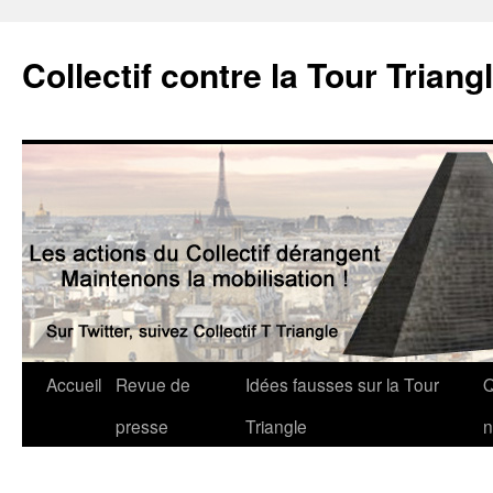
Collectif contre la Tour Triang
Accueil
Revue de
Idées fausses sur la Tour
Q
presse
Triangle
n