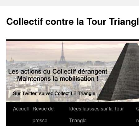
Collectif contre la Tour Triang
Accueil
Revue de
Idées fausses sur la Tour
Q
presse
Triangle
n