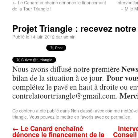
←
Le Canard enchaîné dénonce le financement
Interventio
de la Tour Triangle !
« M le M
Projet Triangle : recevez notre
Publié le
14 juin 2012
par
admin
News
Nous avons diffusé notre première
Pour vou
bilan de la situation à ce jour.
complétez le pavé en haut à droite ou e
Merci
contrelatourtriangle@gmail.com.
Ce contenu a été publié dans
Non classé
, avec comme mot(s)-c
triangle
. Vous pouvez le mettre en favoris avec
ce permalien
.
←
Le Canard enchaîné
Interv
dénonce le financement de la
Conseil 