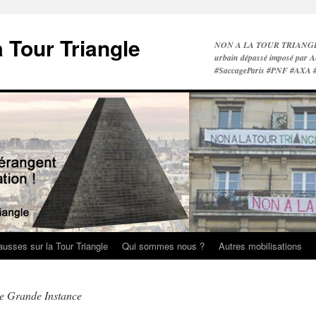
a Tour Triangle
NON A LA TOUR TRIANGLE A 
urbain dépassé imposé par A
#SaccageParis #PNF #AXA
ausses sur la Tour Triangle
Qui sommes nous ?
Autres mobilisations
de Grande Instance