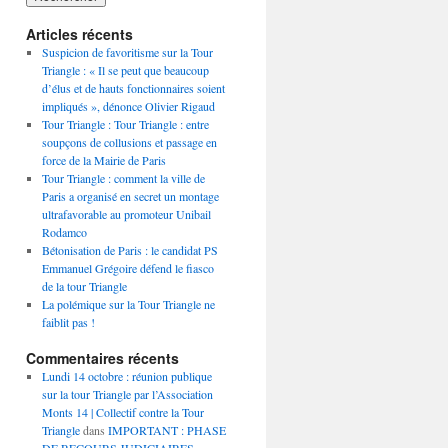
Articles récents
Suspicion de favoritisme sur la Tour
Triangle : « Il se peut que beaucoup
d’élus et de hauts fonctionnaires soient
impliqués », dénonce Olivier Rigaud
Tour Triangle : Tour Triangle : entre
soupçons de collusions et passage en
force de la Mairie de Paris
Tour Triangle : comment la ville de
Paris a organisé en secret un montage
ultrafavorable au promoteur Unibail
Rodamco
Bétonisation de Paris : le candidat PS
Emmanuel Grégoire défend le fiasco
de la tour Triangle
La polémique sur la Tour Triangle ne
faiblit pas !
Commentaires récents
Lundi 14 octobre : réunion publique
sur la tour Triangle par l’Association
Monts 14 | Collectif contre la Tour
Triangle
dans
IMPORTANT : PHASE