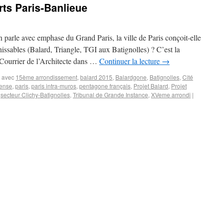
ts Paris-Banlieue
 parle avec emphase du Grand Paris, la ville de Paris conçoit-elle
issables (Balard, Triangle, TGI aux Batignolles) ? C’est la
 Courrier de l’Architecte dans …
Continuer la lecture
→
 avec
15ème arrondissement
,
balard 2015
,
Balardgone
,
Batignolles
,
Cité
fense
,
paris
,
paris intra-muros
,
pentagone français
,
Projet Balard
,
Projet
,
secteur Clichy-Batignolles
,
Tribunal de Grande Instance
,
XVeme arrondi
|