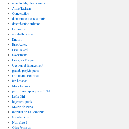
anne hidalgo transparence
Anne Tachene
Concertation
démocratie locale à Paris
densification urbaine
Economie
elisabeth borne
English
Eric Azière
Eric Helard
favoritisme
François Poupard
Gestion et financement
grands projets paris
Guillaume Poitrinal
ian brossat
Idées fausses
jeux olympiques paris 2024
Leïla Diri
logement paris
Mairie de Paris
mondial de l'automobile
Nicolas Revel
Non classé
Olga Johnson