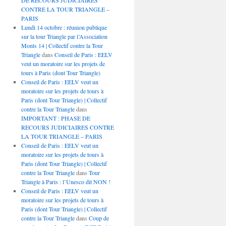
DE RECOURS JUDICIAIRES
CONTRE LA TOUR TRIANGLE –
PARIS
Lundi 14 octobre : réunion publique
sur la tour Triangle par l’Association
Monts 14 | Collectif contre la Tour
Triangle
dans
Conseil de Paris : EELV
veut un moratoire sur les projets de
tours à Paris (dont Tour Triangle)
Conseil de Paris : EELV veut un
moratoire sur les projets de tours à
Paris (dont Tour Triangle) | Collectif
contre la Tour Triangle
dans
IMPORTANT : PHASE DE
RECOURS JUDICIAIRES CONTRE
LA TOUR TRIANGLE – PARIS
Conseil de Paris : EELV veut un
moratoire sur les projets de tours à
Paris (dont Tour Triangle) | Collectif
contre la Tour Triangle
dans
Tour
Triangle à Paris : l’Unesco dit NON !
Conseil de Paris : EELV veut un
moratoire sur les projets de tours à
Paris (dont Tour Triangle) | Collectif
contre la Tour Triangle
dans
Coup de