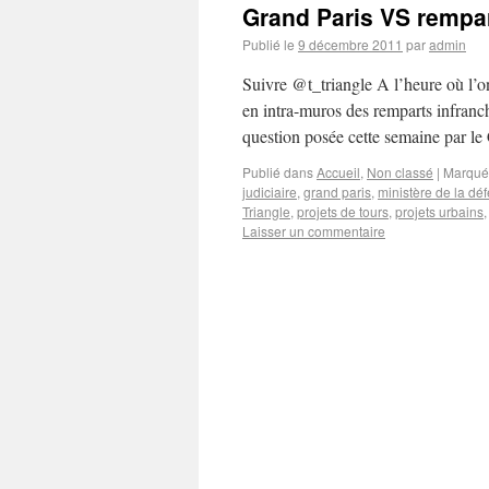
Grand Paris VS rempar
Publié le
9 décembre 2011
par
admin
Suivre @t_triangle A l’heure où l’on
en intra-muros des remparts infranch
question posée cette semaine par le
Publié dans
Accueil
,
Non classé
|
Marqué
judiciaire
,
grand paris
,
ministère de la dé
Triangle
,
projets de tours
,
projets urbains
Laisser un commentaire