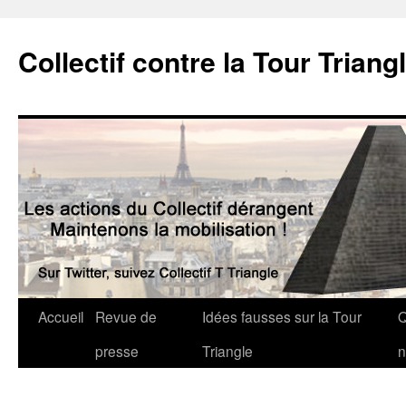
Collectif contre la Tour Triang
Accueil
Revue de
Idées fausses sur la Tour
Q
presse
Triangle
n