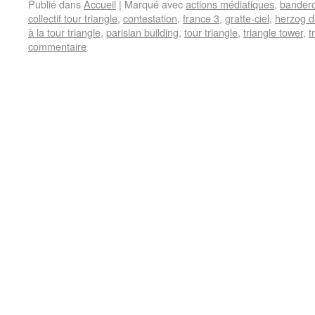
Publié dans
Accueil
|
Marqué avec
actions médiatiques
,
bandero
collectif tour triangle
,
contestation
,
france 3
,
gratte-ciel
,
herzog 
à la tour triangle
,
parisian building
,
tour triangle
,
triangle tower
,
t
commentaire