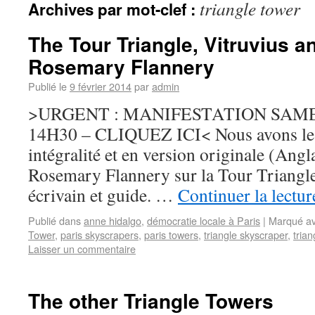
triangle tower
Archives par mot-clef :
The Tour Triangle, Vitruvius a
Rosemary Flannery
Publié le
9 février 2014
par
admin
>URGENT : MANIFESTATION SAME
14H30 – CLIQUEZ ICI< Nous avons le pl
intégralité et en version originale (Angla
Rosemary Flannery sur la Tour Triangle.
écrivain et guide. …
Continuer la lectu
Publié dans
anne hidalgo
,
démocratie locale à Paris
|
Marqué a
Tower
,
paris skyscrapers
,
paris towers
,
triangle skyscraper
,
trian
Laisser un commentaire
The other Triangle Towers