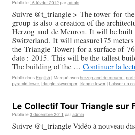
Publié le
16 février 2012
par
admin
Suivre @t_triangle > The tower for th
group is also a creation of the architectu
Herzog and de Meuron. It will be built 
Switzerland. It will measure175 meters
the Triangle Tower) for a surface of 7
date : 2015. This will be the tallest bui
The building of the …
Continuer la lec
Publié dans
English
|
Marqué avec
herzog and de meuron
,
nort
pyramid tower
,
triangle skyscraper
,
triangle tower
|
Laisser un c
Le Collectif Tour Triangle sur 
Publié le
3 décembre 2011
par
admin
Suivre @t_triangle Vidéo à nouveau dis