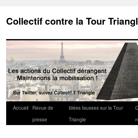
Collectif contre la Tour Triang
Accueil
Revue de
Idées fausses sur la Tour
Q
presse
Triangle
n