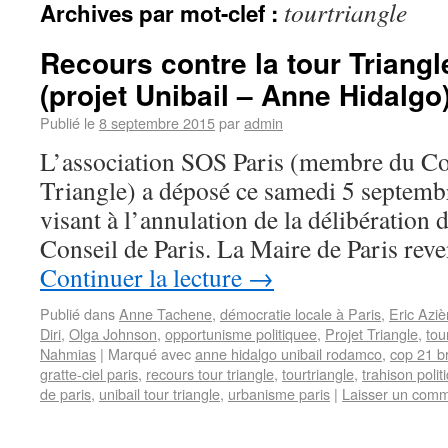
tourtriangle
Archives par mot-clef :
Recours contre la tour Triangle
(projet Unibail – Anne Hidalgo
Publié le
8 septembre 2015
par
admin
L’association SOS Paris (membre du Coll
Triangle) a déposé ce samedi 5 septemb
visant à l’annulation de la délibération
Conseil de Paris. La Maire de Paris rev
Continuer la lecture
→
Publié dans
Anne Tachene
,
démocratie locale à Paris
,
Eric Aziè
Diri
,
Olga Johnson
,
opportunisme politiquee
,
Projet Triangle
,
tou
Nahmias
|
Marqué avec
anne hidalgo unibail rodamco
,
cop 21 b
gratte-ciel paris
,
recours tour triangle
,
tourtriangle
,
trahison polit
de paris
,
unibail tour triangle
,
urbanisme paris
|
Laisser un comm