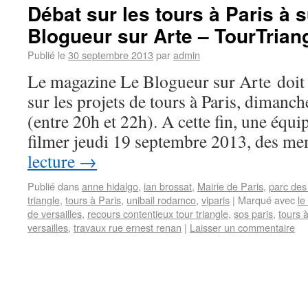
Débat sur les tours à Paris à 
Blogueur sur Arte – TourTrian
Publié le
30 septembre 2013
par
admin
Le magazine Le Blogueur sur Arte doit 
sur les projets de tours à Paris, diman
(entre 20h et 22h). A cette fin, une équ
filmer jeudi 19 septembre 2013, des 
lecture
→
Publié dans
anne hidalgo
,
ian brossat
,
Mairie de Paris
,
parc des
triangle
,
tours à Paris
,
unibail rodamco
,
viparis
|
Marqué avec
le
de versailles
,
recours contentieux tour triangle
,
sos paris
,
tours 
versailles
,
travaux rue ernest renan
|
Laisser un commentaire