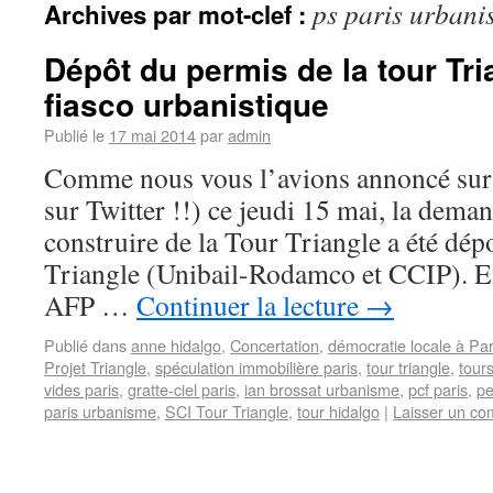
ps paris urbani
Archives par mot-clef :
Dépôt du permis de la tour Tri
fiasco urbanistique
Publié le
17 mai 2014
par
admin
Comme nous vous l’avions annoncé sur 
sur Twitter !!) ce jeudi 15 mai, la dema
construire de la Tour Triangle a été dép
Triangle (Unibail-Rodamco et CCIP). Ex
AFP …
Continuer la lecture
→
Publié dans
anne hidalgo
,
Concertation
,
démocratie locale à Par
Projet Triangle
,
spéculation immobilière paris
,
tour triangle
,
tour
vides paris
,
gratte-ciel paris
,
ian brossat urbanisme
,
pcf paris
,
pe
paris urbanisme
,
SCI Tour Triangle
,
tour hidalgo
|
Laisser un co