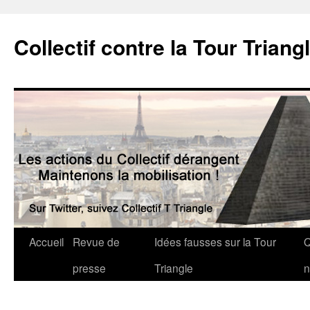
Collectif contre la Tour Triang
Accueil
Revue de
Idées fausses sur la Tour
Q
presse
Triangle
n