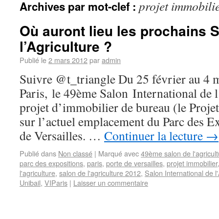
projet immobili
Archives par mot-clef :
Où auront lieu les prochains 
l’Agriculture ?
Publié le
2 mars 2012
par
admin
Suivre @t_triangle Du 25 février au 4 ma
Paris, le 49ème Salon International de 
projet d’immobilier de bureau (le Projet
sur l’actuel emplacement du Parc des Ex
de Versailles. …
Continuer la lecture
→
Publié dans
Non classé
|
Marqué avec
49ème salon de l'agricult
parc des expositions
,
paris
,
porte de versailles
,
projet immobilier
l'agriculture
,
salon de l'agriculture 2012
,
Salon International de l
Unibail
,
VIParis
|
Laisser un commentaire