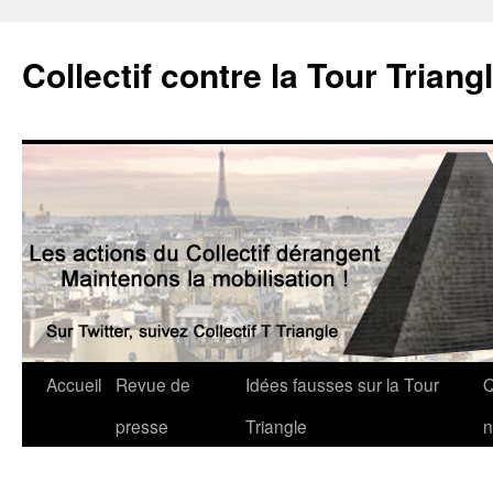
Collectif contre la Tour Triang
Accueil
Revue de
Idées fausses sur la Tour
Q
presse
Triangle
n