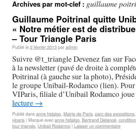
guillaume poitr
Archives par mot-clef :
Guillaume Poitrinal quitte Uni
« Notre métier est de distribu
– Tour Triangle Paris
Publié le
2 février 2013
par
admin
Suivre @t_triangle Devenez fan sur Fa
à la newsletter (pavé de droite à compl
Poitrinal (à gauche sur la photo), Présid
le groupe Unibail-Rodamco (lien). Pour 
VIParis, filiale d’Unibail Rodamco jo
lecture
→
Publié dans
anne hidalgo
,
Mairie de Paris
,
parc des expositions
viparis
|
Marqué avec
anne hidalgo
,
Bertrand Delanoë
,
condition
tour triangle
,
Unibail Rodamco
|
Laisser un commentaire