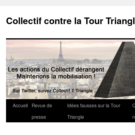
Collectif contre la Tour Triang
Accueil
Revue de
Idées fausses sur la Tour
Q
presse
Triangle
n