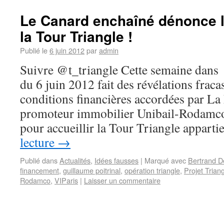
Le Canard enchaîné dénonce l
la Tour Triangle !
Publié le
6 juin 2012
par
admin
Suivre @t_triangle Cette semaine dans
du 6 juin 2012 fait des révélations fraca
conditions financières accordées par La
promoteur immobilier Unibail-Rodamco.
pour accueillir la Tour Triangle appart
lecture
→
Publié dans
Actualités
,
Idées fausses
|
Marqué avec
Bertrand D
financement
,
guillaume poitrinal
,
opération triangle
,
Projet Trian
Rodamco
,
VIParis
|
Laisser un commentaire