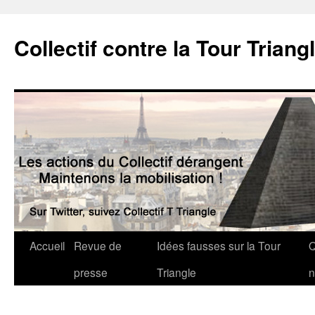
Collectif contre la Tour Triang
Accueil
Revue de
Idées fausses sur la Tour
Q
presse
Triangle
n