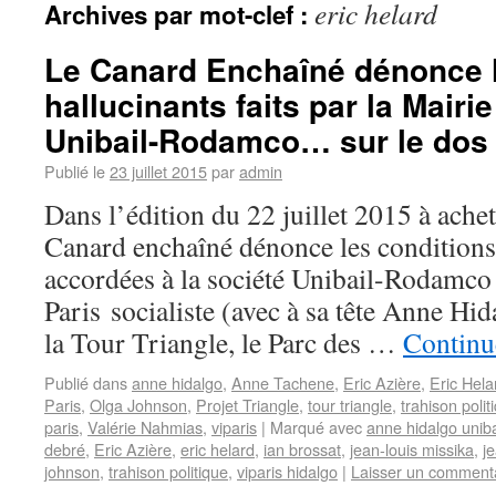
eric helard
Archives par mot-clef :
Le Canard Enchaîné dénonce 
hallucinants faits par la Mairie
Unibail-Rodamco… sur le dos d
Publié le
23 juillet 2015
par
admin
Dans l’édition du 22 juillet 2015 à ache
Canard enchaîné dénonce les conditions
accordées à la société Unibail-Rodamco
Paris socialiste (avec à sa tête Anne H
la Tour Triangle, le Parc des …
Continue
Publié dans
anne hidalgo
,
Anne Tachene
,
Eric Azière
,
Eric Hela
Paris
,
Olga Johnson
,
Projet Triangle
,
tour triangle
,
trahison polit
paris
,
Valérie Nahmias
,
viparis
|
Marqué avec
anne hidalgo unib
debré
,
Eric Azière
,
eric helard
,
ian brossat
,
jean-louis missika
,
j
johnson
,
trahison politique
,
viparis hidalgo
|
Laisser un comment