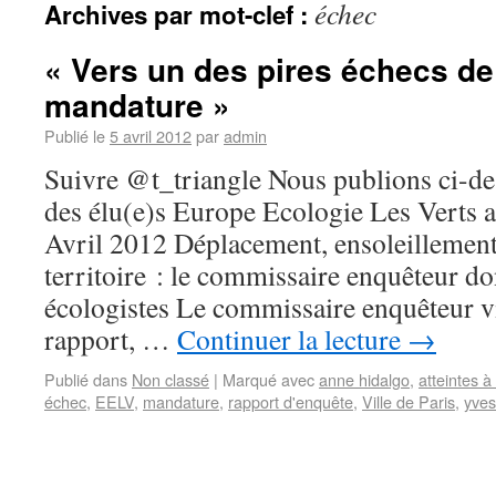
échec
Archives par mot-clef :
« Vers un des pires échecs de
mandature »
Publié le
5 avril 2012
par
admin
Suivre @t_triangle Nous publions ci-
des élu(e)s Europe Ecologie Les Verts a
Avril 2012 Déplacement, ensoleillemen
territoire : le commissaire enquêteur d
écologistes Le commissaire enquêteur v
rapport, …
Continuer la lecture
→
Publié dans
Non classé
|
Marqué avec
anne hidalgo
,
atteintes à
échec
,
EELV
,
mandature
,
rapport d'enquête
,
Ville de Paris
,
yves