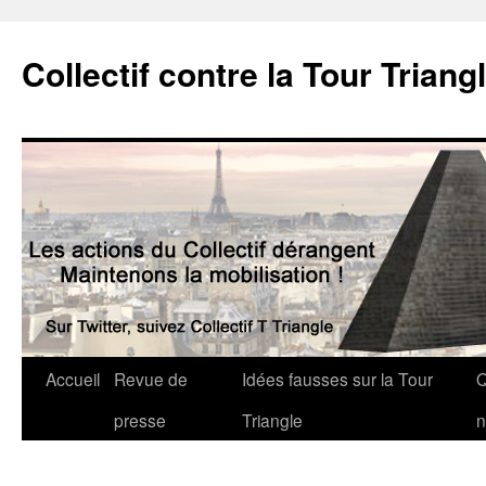
Collectif contre la Tour Triang
Accueil
Revue de
Idées fausses sur la Tour
Q
presse
Triangle
n