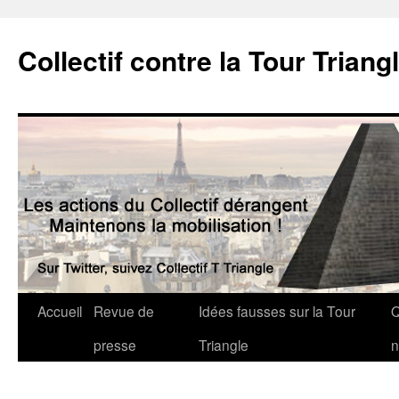
Collectif contre la Tour Triang
Accueil
Revue de
Idées fausses sur la Tour
Q
presse
Triangle
n