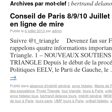
bertrand delano
Archives par mot-clef :
Conseil de Paris 8/9/10 Juillet 
en ligne de mire
Publié le
6 juillet 2013
par
admin
Suivre @t_triangle Devenez fan sur 
rappelons quatre informations importan
Triangle. 1 – NOUVEAUX SOUTIE
TRIANGLE Depuis le début de la procéd
Politiques EELV, le Parti de Gauche, l
→
Publié dans
absence d'intérêt général
,
anne hidalgo
,
Mairie de 
des expositions
,
Projet Triangle
,
tour triangle
,
tours à Paris
,
unib
anne hidalgo tous
,
bertrand delanoe tours
,
intérêt général
,
NKM 
de tour à Paris
,
tours paris
,
UMP tours à Paris
,
unibail hidalgo
,
u