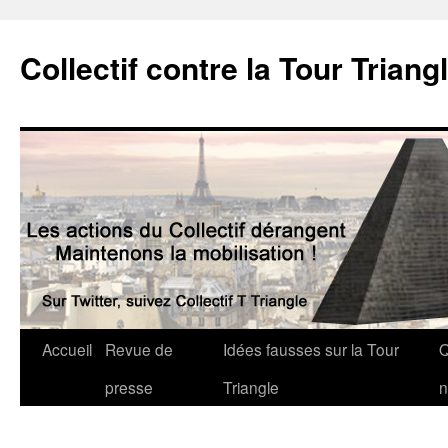
Collectif contre la Tour Triang
Accueil
Revue de
Idées fausses sur la Tour
Q
presse
Triangle
n