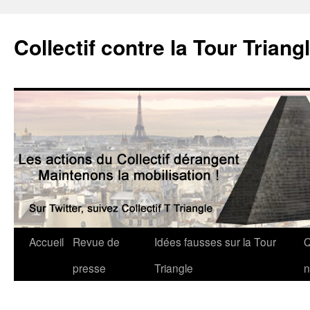
Collectif contre la Tour Triang
Accueil
Revue de
Idées fausses sur la Tour
Q
presse
Triangle
n