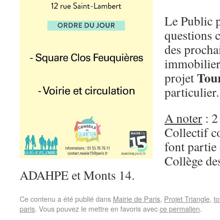
Le Public 
questions 
des procha
immobiliers
Tour
projet
particulier.
A noter
: 2
Collectif c
font partie
Collège des
ADAHPE et Monts 14.
Ce contenu a été publié dans
Mairie de Paris
,
Projet Triangle
,
to
paris
. Vous pouvez le mettre en favoris avec
ce permalien
.