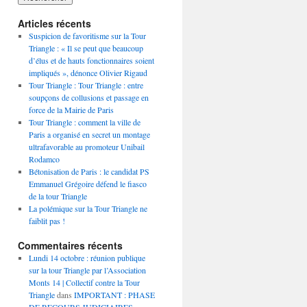
Articles récents
Suspicion de favoritisme sur la Tour
Triangle : « Il se peut que beaucoup
d’élus et de hauts fonctionnaires soient
impliqués », dénonce Olivier Rigaud
Tour Triangle : Tour Triangle : entre
soupçons de collusions et passage en
force de la Mairie de Paris
Tour Triangle : comment la ville de
Paris a organisé en secret un montage
ultrafavorable au promoteur Unibail
Rodamco
Bétonisation de Paris : le candidat PS
Emmanuel Grégoire défend le fiasco
de la tour Triangle
La polémique sur la Tour Triangle ne
faiblit pas !
Commentaires récents
Lundi 14 octobre : réunion publique
sur la tour Triangle par l’Association
Monts 14 | Collectif contre la Tour
Triangle
dans
IMPORTANT : PHASE