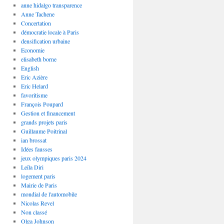
anne hidalgo transparence
Anne Tachene
Concertation
démocratie locale à Paris
densification urbaine
Economie
elisabeth borne
English
Eric Azière
Eric Helard
favoritisme
François Poupard
Gestion et financement
grands projets paris
Guillaume Poitrinal
ian brossat
Idées fausses
jeux olympiques paris 2024
Leïla Diri
logement paris
Mairie de Paris
mondial de l'automobile
Nicolas Revel
Non classé
Olga Johnson