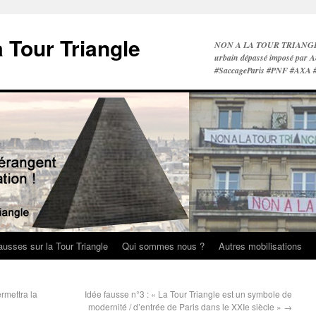
a Tour Triangle
NON A LA TOUR TRIANGLE A 
urbain dépassé imposé par A
#SaccageParis #PNF #AXA
ausses sur la Tour Triangle
Qui sommes nous ?
Autres mobilisations
rmettra la
Idée fausse n°3 : « La Tour Triangle est un symbole de
modernité / d’entrée de Paris dans le XXIe siècle »
→