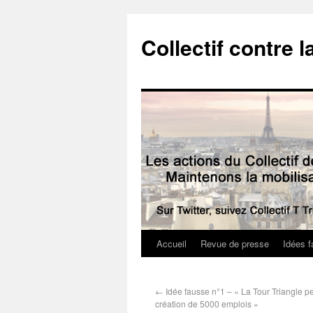
Collectif contre l
Accueil
Revue de presse
Idées f
←
Idée fausse n°1 – « La Tour Triangle pe
création de 5000 emplois »