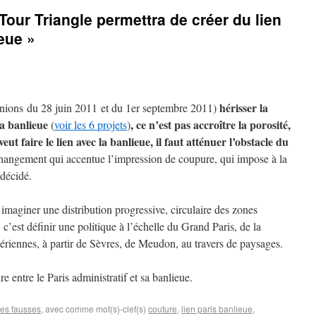
 Tour Triangle permettra de créer du lien
ieue »
hérisser la
éunions du 28 juin 2011 et du 1er septembre 2011)
la banlieue
, ce n’est pas accroître la porosité,
(
voir les 6 projets
)
 veut faire le lien avec la banlieue, il faut atténuer l’obstacle du
 changement qui accentue l’impression de coupure, qui impose à la
 décidé.
imaginer une distribution progressive, circulaire des zones
, c’est définir une politique à l’échelle du Grand Paris, de la
 aériennes, à partir de Sèvres, de Meudon, au travers de paysages.
e entre le Paris administratif et sa banlieue.
ées fausses
, avec comme mot(s)-clef(s)
couture
,
lien paris banlieue
,