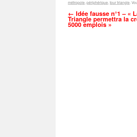
métropole
,
périphérique
,
tour triangle
. Vo
←
Idée fausse n°1 – « L
Triangle permettra la c
5000 emplois »