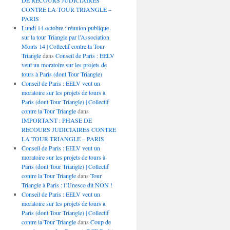
DE RECOURS JUDICIAIRES
CONTRE LA TOUR TRIANGLE –
PARIS
Lundi 14 octobre : réunion publique
sur la tour Triangle par l’Association
Monts 14 | Collectif contre la Tour
Triangle
dans
Conseil de Paris : EELV
veut un moratoire sur les projets de
tours à Paris (dont Tour Triangle)
Conseil de Paris : EELV veut un
moratoire sur les projets de tours à
Paris (dont Tour Triangle) | Collectif
contre la Tour Triangle
dans
IMPORTANT : PHASE DE
RECOURS JUDICIAIRES CONTRE
LA TOUR TRIANGLE – PARIS
Conseil de Paris : EELV veut un
moratoire sur les projets de tours à
Paris (dont Tour Triangle) | Collectif
contre la Tour Triangle
dans
Tour
Triangle à Paris : l’Unesco dit NON !
Conseil de Paris : EELV veut un
moratoire sur les projets de tours à
Paris (dont Tour Triangle) | Collectif
contre la Tour Triangle
dans
Coup de